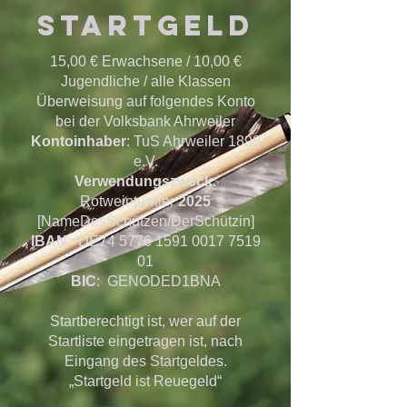
Startgeld
15,00 € Erwachsene / 10,00 €
Jugendliche / alle Klassen
Überweisung auf folgendes Konto
bei der Volksbank Ahrweiler
Kontoinhaber
: TuS Ahrweiler 1898
e.V.
Verwendungszweck
:
Rotweinturnier
2025
[NameDesSchützen/DerSchützin]
IBAN
: DE74
5776 1591 0017 7519
01
BIC
: GENODED1BNA
Startberechtigt ist, wer auf der
Startliste eingetragen ist, nach
Eingang des Startgeldes.
„Startgeld ist Reuegeld“