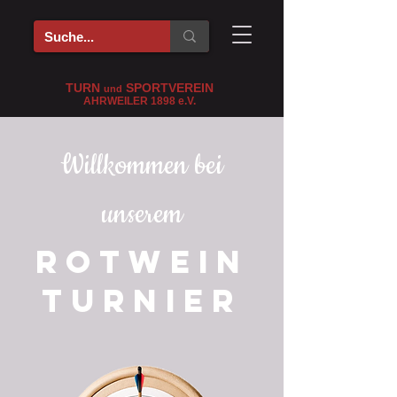
TURN
SPORTVEREIN
und
AHRWEILER 1898
e
.V.
Willkommen bei
unserem
ROTWEIN
TURNIER