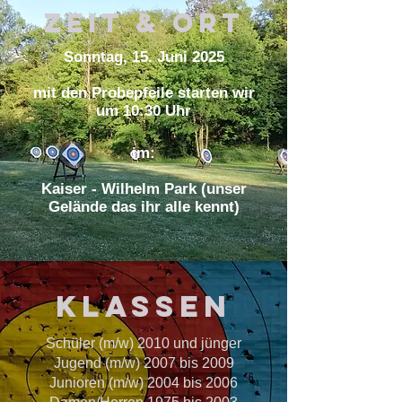
Zeit & Ort
Sonntag, 15. Juni 2025
mit den Probepfeile starten wir
um 10:30 Uhr
im:
Kaiser - Wilhelm Park (unser
Gelände das ihr alle kennt)
KLassen
Schüler (m/w) 2010 und jünger
Jugend (m/w) 2007 bis 2009
Junioren (m/w) 2004 bis 2006