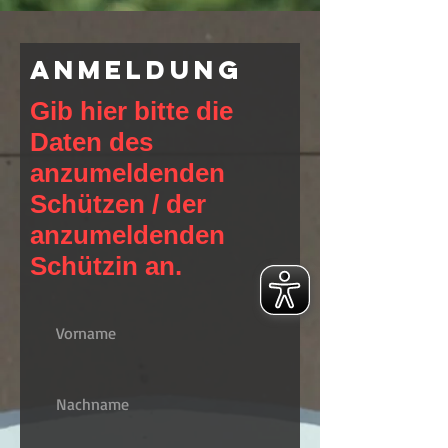
Anmeldung
Gib hier bitte die
Daten des
anzumeldenden
Schützen / der
anzumeldenden
Schützin an.