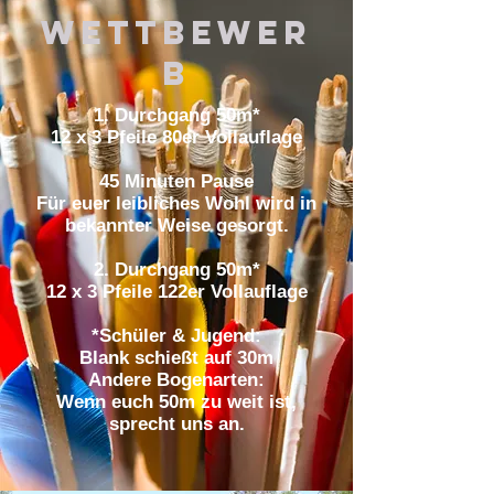
Wettbewer
b
1. Durchgang 50m*
12 x 3 Pfeile 80er Vollauflage
45 Minuten Pause
F
ür euer leibliches Wohl wird in
bekannter Weise gesorgt.
2. Durchgang 50m*
12 x 3 Pfeile 122er Vollauflage
*Schüler & Jugend:
Blank schießt auf 30m
Andere Bogenarten:
Wenn euch 50m zu weit ist,
sprecht uns an.