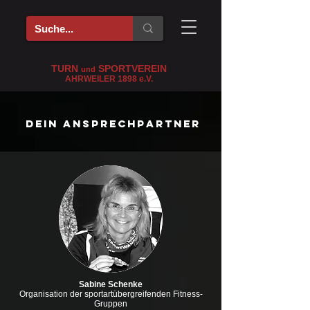
TURN
SPORTVEREIN
und
AHRWEILER 1898
e
.V.
Dein Ansprechpartner
Sabine Schenke
Organisation der sportartübergreifenden Fitness-
Gruppen