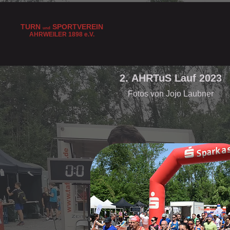
TURN
SPORTVEREIN
und
AHRWEILER 1898
e
.V.
2. AHRTuS Lauf 2023
Fotos von Jojo Laubner