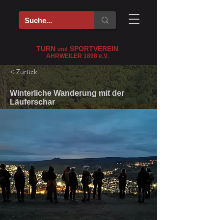
TURN
SPORTVEREIN
und
AHRWEILER 1898
e
.V.
< Zurück
Winterliche Wanderung mit der
Läuferschar