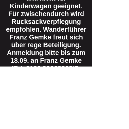
Kinderwagen geeignet.
Für zwischendurch wird
Rucksackverpflegung
empfohlen. Wanderführer
Franz Gemke freut sich
über rege Beteiligung.
Anmeldung bitte bis zum
18.09. an Franz Gemke
(Tel.
0160 90362223
/E-
Mail:
wandern@tus-
ahrweiler.de
). Auch für
weitere Infos oder bei
Fragen gerne melden.
Vorheriges
Weiter