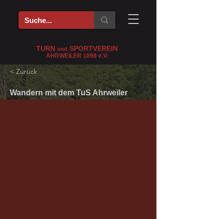
TURN
SPORTVEREIN
und
AHRWEILER 1898
e
.V.
< Zurück
Wandern mit dem TuS Ahrweiler