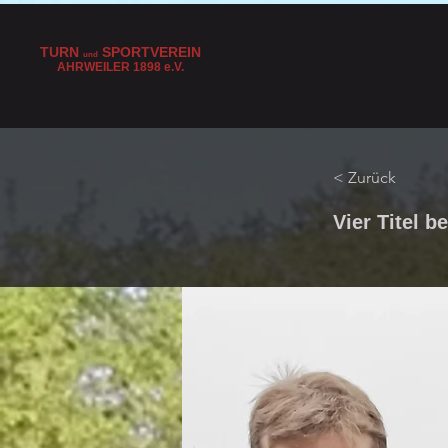
TURN
SPORTVEREIN
und
AHRWEILER 1898
e
.V.
< Zurück
Vier Titel 