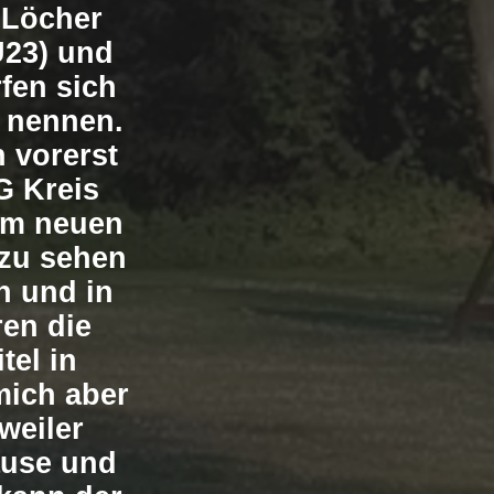
 Löcher
U23) und
fen sich
f nennen.
 vorerst
G Kreis
zum neuen
 zu sehen
n und in
en die
tel in
mich aber
weiler
ause und