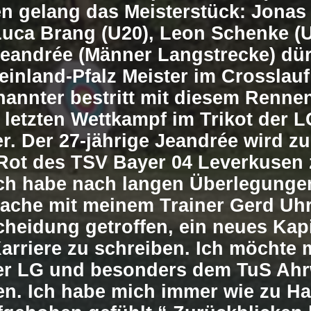
en gelang das Meisterstück: Jonas
Luca Brang (U20), Leon Schenke (
Jeandrée (Männer Langstrecke) dür
einland-Pfalz Meister im Crosslau
nannter bestritt mit diesem Rennen
 letzten Wettkampf im Trikot der L
r. Der 27-jährige Jeandrée wird 
Rot des TSV Bayer 04 Leverkusen
Ich habe nach langen Überlegunge
ache mit meinem Trainer Gerd Uhr
heidung getroffen, ein neues Kapi
arriere zu schreiben. Ich möchte 
er LG und besonders dem TuS Ahr
n. Ich habe mich immer wie zu H