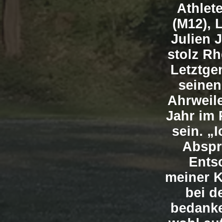
Athlet
(M12), 
Julien 
stolz Rh
Letztge
seinen
Ahrweile
Jahr im 
sein. „
Abspr
Entsc
meiner K
bei d
bedanke