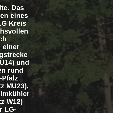
te. Das
en eines
LG Kreis
chsvollen
ch
 einer
ngstrecke
(U14) und
en rund
-Pfalz
tz MU23),
eimkühler
atz W12)
r LG-