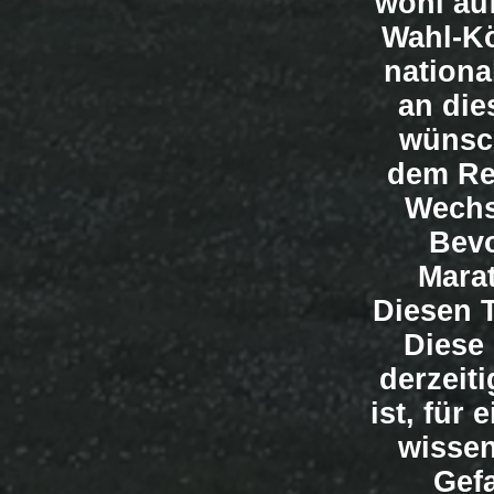
wohl au
Wahl-Kö
nationa
an die
wünsch
dem Re
Wechs
Bevo
Mara
Diesen 
Diese 
derzeit
ist, für
wissen
Gef