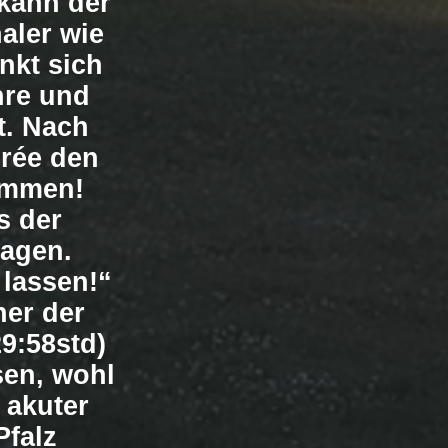
kann der
aler wie
nkt sich
hre und
t. Nach
rée den
ommen!
s der
agen.
 lassen!“
her der
29:58std)
sen, wohl
 akuter
Pfalz