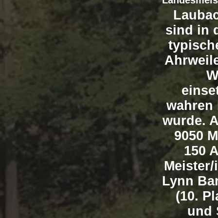
Landesmeis
Laubac
sind in
typisch
Ahrweil
W
einse
wahren 
wurde. A
9050 M
150 A
Meister/
Lynn Ban
(10. P
und 