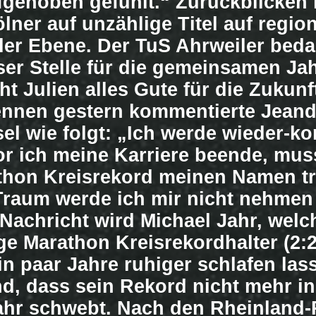
fgehoben gefühlt.“ Zurückblicken 
lner auf unzählige Titel auf region
ler Ebene. Der TuS Ahrweiler beda
ser Stelle für die gemeinsamen Ja
t Julien alles Gute für die Zukunf
nnen gestern kommentierte Jeand
el wie folgt: „Ich werde wieder-k
r ich meine Karriere beende, mus
thon Kreisrekord meinen Namen tr
Traum werde ich mir nicht nehmen
Nachricht wird Michael Jahr, welc
ige Marathon Kreisrekordhalter (2:
 ein paar Jahre ruhiger schlafen las
d, dass sein Rekord nicht mehr in
ahr schwebt. Nach den Rheinland-