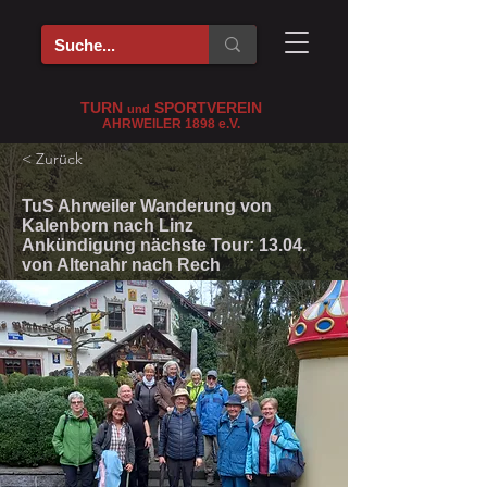
TURN
SPORTVEREIN
und
AHRWEILER 1898
e
.V.
< Zurück
TuS Ahrweiler Wanderung von
Kalenborn nach Linz
Ankündigung nächste Tour: 13.04.
von Altenahr nach Rech