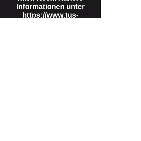
Informationen unter
https://www.tus-
ahrweiler.de/ski-und-
sportwandern
Vorheriges
Weiter
TuS
Ahrweiler
1898 e.V.
Impressum
Datenschutzerklärung