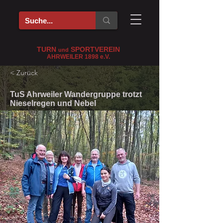
TURN
SPORTVEREIN
und
AHRWEILER 1898
e
.V.
< Zurück
TuS Ahrweiler Wandergruppe trotzt
Nieselregen und Nebel