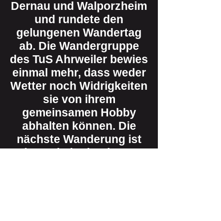
Dernau und Walporzheim
und rundete den
gelungenen Wandertag
ab. Die Wandergruppe
des TuS Ahrweiler bewies
einmal mehr, dass weder
Wetter noch Widrigkeiten
sie von ihrem
gemeinsamen Hobby
abhalten können. Die
nächste Wanderung ist
schon wieder in Planung.
Infos auf der Homepage
www.tus-ahrweiler.de
oder direkt bei Franz
Gemke
wandern@tus-
arhweiler.de