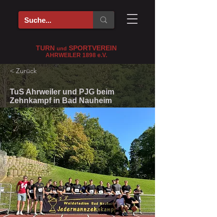
TURN
SPORTVEREIN
und
AHRWEILER 1898
e
.V.
< Zurück
TuS Ahrweiler und PJG beim
Zehnkampf in Bad Nauheim