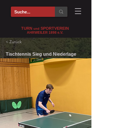
TURN
SPORTVEREIN
und
AHRWEILER 1898
e
.V.
< Zurück
Tischtennis Sieg und Niederlage