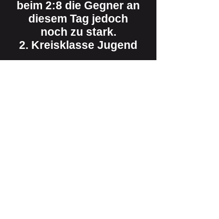
beim 2:8 die Gegner an
diesem Tag jedoch
noch zu stark.
2. Kreisklasse Jugend
Dem Ferienbeginn
geschuldet musste auch
die 3. Jugend mit
zweifachem Ersatz
spielen.
Gegen den nominell
besser besetzten TuWi
Adenau wirkten neben
den Stammspielern
Kiyan Yaghmayi und
Damien Krauß aus der 4.
Jugend Bennet Linke