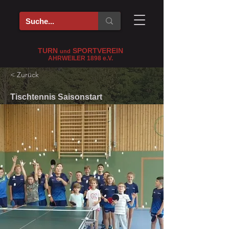
TURN
SPORTVEREIN
und
AHRWEILER 1898
e
.V.
< Zurück
Tischtennis Saisonstart