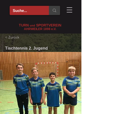
TURN
SPORTVEREIN
und
AHRWEILER 1898
e
.V.
< Zurück
Tischtennis 2. Jugend