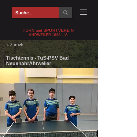
TURN
SPORTVEREIN
und
AHRWEILER 1898
e
.V.
< Zurück
Tischtennis - TuS-PSV Bad
NeuenahrAhrweiler