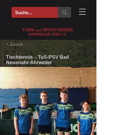
TURN
SPORTVEREIN
und
AHRWEILER 1898
e
.V.
< Zurück
Tischtennis – TuS-PSV Bad
Neuenahr-Ahrweiler