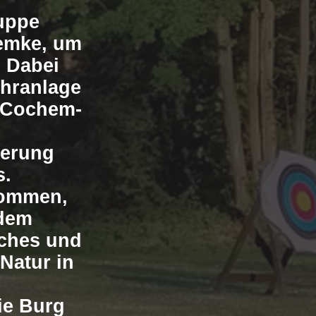
ruppe
Gemke, um
 Dabei
ehranlage
s Cochem-
derung
s.
kommen,
 dem
aches und
Natur in
ie Burg