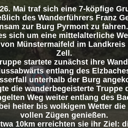
6. Mai traf sich eine 7-köpfige G
eßlich des Wanderführers Franz 
nsam zur Burg Pyrmont zu fahren.
es sich um eine mittelalterliche W
 von Münstermaifeld im Landkrei
Zell.
ruppe startete zunächst ihre Wan
lussabwärts entlang des Elzbache
serfall unterhalb der Burg ange
gte die wanderbegeisterte Truppe
gelten Weg weiter entlang des B
bei heiter bis wolkigem Wetter die 
vollen Zügen genießen.
twa 10km erreichten sie ihr Ziel: d