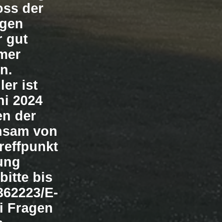
oss der
ngen
r gut
hmer
n.
er ist
ni 2024
en der
nsam von
reffpunkt
tung
itte bis
362223/E-
i Fragen