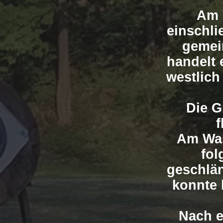
Am 2
einschli
gemei
handelt 
westlich
Die G
f
Am Was
fol
geschlän
konnte 
Nach e