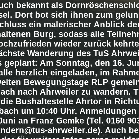
auch bekannt als Dornröschenschl
el. Dort bot sich ihnen zum gelu
chluss ein malerischer Anblick de
haltenen Burg, sodass alle Teilne
ochzufrieden wieder zurück kehrte
ächste Wanderung des TuS Ahrweil
s geplant: Am Sonntag, den 16. Ju
alle herzlich eingeladen, im Rahm
eiten Bewegungstage RLP gemei
ch nach Ahrweiler zu wandern. T
t die Bushaltestelle Ahrtor in Rich
ach um 10:40 Uhr. Anmeldungen b
Juni an Franz Gemke (Tel. 0160 90
ndern@tus-ahrweiler.de
). Auch be