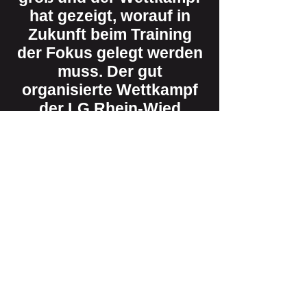
hat gezeigt, worauf in
Zukunft beim Training
der Fokus gelegt werden
muss. Der gut
organisierte Wettkampf
der LG Rhein-Wied
bereitete den Aktiven,
Übungsleitern und Eltern
viel Spaß. Somit freuen
sich schon alle auf die
nächste
Herausforderung. Alle
Ergebnisse sind hier
nachzulesen
https://ladv.de/ausschrei
bung/datei/331646