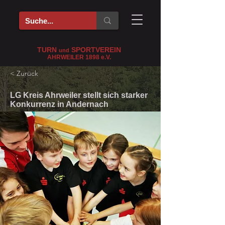
TURN
SPORTVEREIN
und
AHRWEILER 1898
e
.V.
< Zurück
LG Kreis Ahrweiler stellt sich starker
Konkurrenz in Andernach