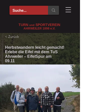
TURN
SPORTVEREIN
und
AHRWEILER 1898
e
.V.
< Zurück
Herbstwandern leicht gemacht!
Erlebe die Eifel mit dem TuS
Ahrweiler – EifelSpur am
09.11