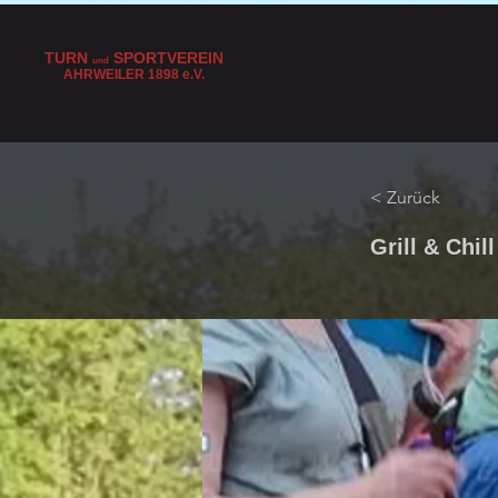
TURN
SPORTVEREIN
und
AHRWEILER 1898
e
.V.
< Zurück
Grill & Chil