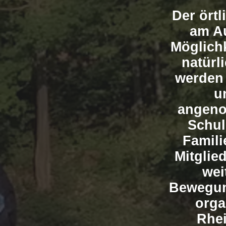
Der örtl
am Au
Möglichk
natürl
werden
u
angeno
Schul
Famili
Mitglie
wei
Bewegun
orga
Rhei