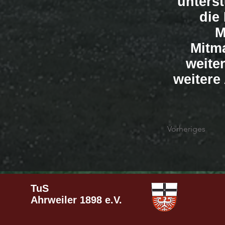
unters
die 
M
Mitm
weite
weitere
Vorheriges
TuS
Ahrweiler
1898 e.V.