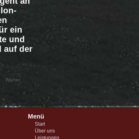
geht an
llon-
en
r ein
te und
 auf der
Weiter
Menü
Start
Über uns
Leistungen