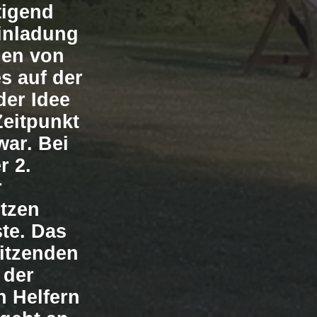
tigend
inladung
hen von
s auf der
der Idee
Zeitpunkt
war. Bei
r 2.
r
itzen
ste. Das
itzenden
 der
n Helfern