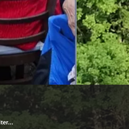
er...