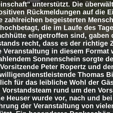
nschaft" unterstützt. Die überwäl
positiven Rückmeldungen auf die E
e zahlreichen begeisterten Mensc
 hochbetagt, die im Laufe des Tage
hhütte eingetroffen sind, gaben 
tands recht, dass es der richtige 
e Veranstaltung in diesem Format 
rahlendem Sonnenschein sorgte de
Vorsitzende Peter Ropertz und de
iwilligendienstleistende Thomas B
lich für das leibliche Wohl der Gä
 Vorstandsteam rund um den Vors
e Heuser wurde vor, nach und bei
rung der Veranstaltung von viele