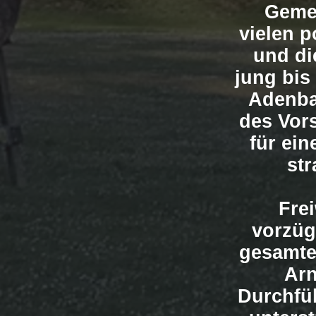
Gemei
vielen 
und di
jung bis
Adenbac
des Vors
für ein
st
Fre
vorzüg
gesamte
Arn
Durchfüh