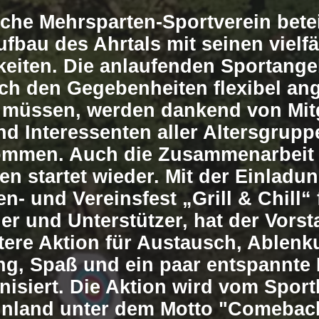
iche Mehrsparten-Sportverein betei
fbau des Ahrtals mit seinen vielfä
eiten. Die anlaufenden Sportange
ich den Gegebenheiten flexibel an
 müssen, werden dankend von Mit
nd Interessenten aller Altersgrupp
mmen. Auch die Zusammenarbeit 
en startet wieder. Mit der Einladu
en- und Vereinsfest „Grill & Chill“ 
der und Unterstützer, hat der Vorst
tere Aktion für Austausch, Ablenk
g, Spaß und ein paar entspannte
nisiert. Die Aktion wird vom Spor
nland unter dem Motto "Comebac