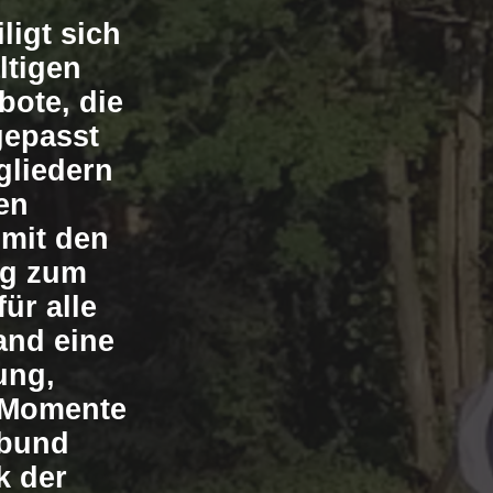
ligt sich
ltigen
bote, die
gepasst
gliedern
en
mit den
ng zum
für alle
and eine
ung,
 Momente
tbund
k der