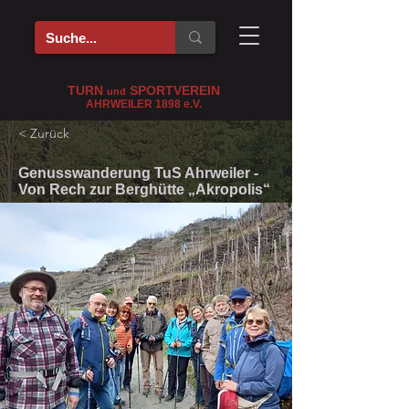
TURN
SPORTVEREIN
und
AHRWEILER 1898
e
.V.
< Zurück
Genusswanderung TuS Ahrweiler -
Von Rech zur Berghütte „Akropolis“