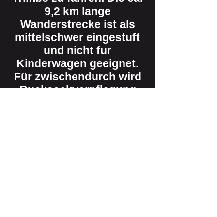
9,2 km lange
Wanderstrecke ist als
mittelschwer eingestuft
und nicht für
Kinderwagen geeignet.
Für zwischendurch wird
Rucksackverpflegung
empfohlen. Wanderführer
Franz Gemke freut sich
über rege Beteiligung.
Anmeldung bitte bis zum
10.04. an Franz Gemke
(Tel.
0160 90362223
/E-
Mail:
wandern@tus-
ahrweiler.de
). Auch für
weitere Infos oder bei