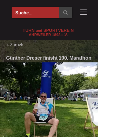
TURN
SPORTVEREIN
und
AHRWEILER 1898
e
.V.
< Zurück
Günther Dreser finisht 100. Marathon