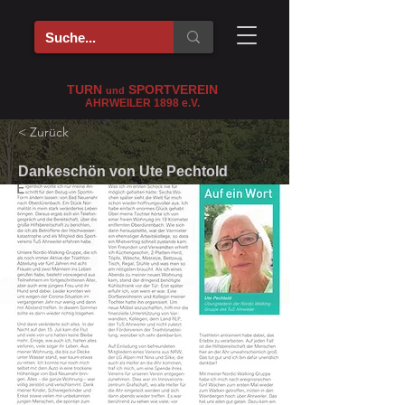
TURN
SPORTVEREIN
und
AHRWEILER 1898
e
.V.
< Zurück
Dankeschön von Ute Pechtold