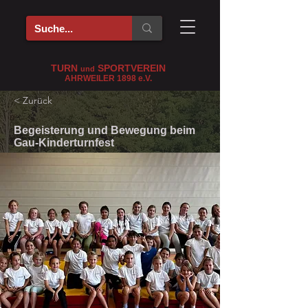
TURN
SPORTVEREIN
und
AHRWEILER 1898
e
.V.
< Zurück
Begeisterung und Bewegung beim
Gau-Kinderturnfest