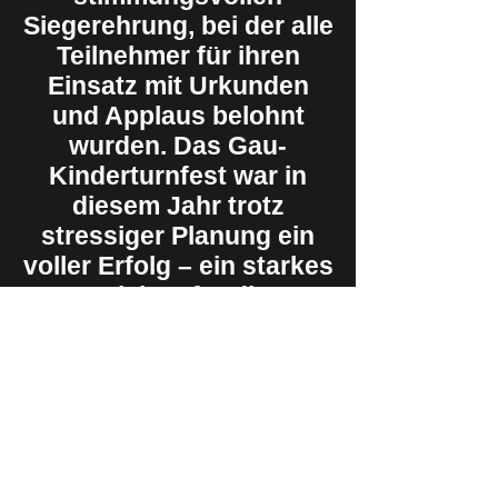
Siegerehrung, bei der alle
Teilnehmer für ihren
Einsatz mit Urkunden
und Applaus belohnt
wurden. Das Gau-
Kinderturnfest war in
diesem Jahr trotz
stressiger Planung ein
voller Erfolg – ein starkes
Zeichen für die
Bedeutung des Kinder-
und Jugendsports der
Region!
Die TurnerInnen des
Kaders und ihr Trainer
Thomas Bitzen freuen