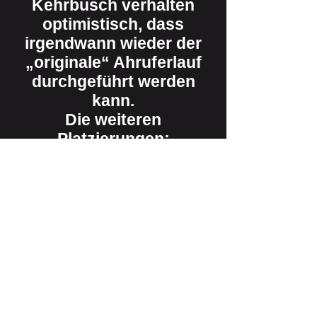
Kehrbusch verhalten
optimistisch, dass
irgendwann wieder der
„originale“ Ahruferlauf
durchgeführt werden
kann.
Die weiteren
Platzierungen:
Damen
3. Olga Nelles (LT-
Grafschaft)
4. Julia Enke (team flott)
5. Maike Weissenbock
(LT Westum)
6. Pina Sabados-Loges
(LT Altendorf-Ersdorf)
Herren