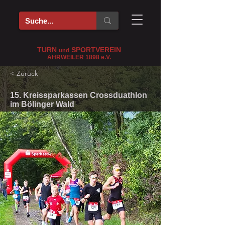
TURN
SPORTVEREIN
und
AHRWEILER 1898
e
.V.
< Zurück
15. Kreissparkassen Crossduathlon
im Bölinger Wald