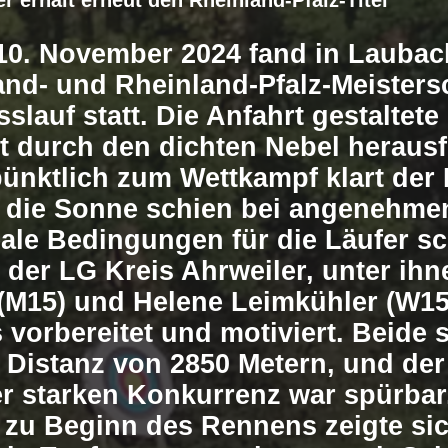
r erhält erneut den Rheinland-Pfalz-Titel
0. November 2024 fand in Laubac
nd- und Rheinland-Pfalz-Meisters
slauf statt. Die Anfahrt gestaltete
t durch den dichten Nebel heraus
ünktlich zum Wettkampf klart der
d die Sonne schien bei angenehme
ale Bedingungen für die Läufer sc
 der LG Kreis Ahrweiler, unter ih
(M15) und Helene Leimkühler (W15
 vorbereitet und motiviert. Beide s
e Distanz von 2850 Metern, und de
er starken Konkurrenz war spürbar
s zu Beginn des Rennens zeigte si