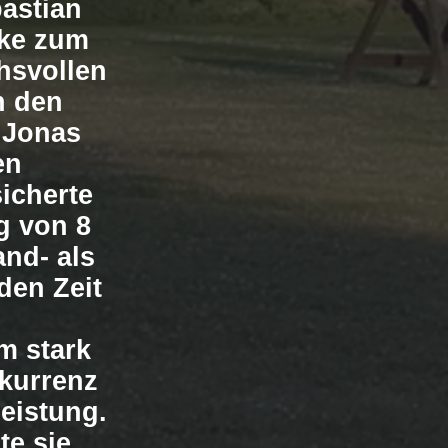
bastian
cke zum
hsvollen
n den
e Jonas
en
icherte
g von 8
nd- als
den Zeit
m stark
nkurrenz
eistung.
te sie