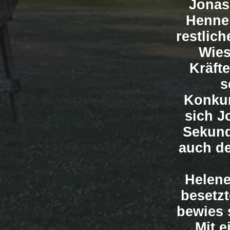
Jonas
Henne 
restlic
Wies
Kräft
s
Konkur
sich J
Sekund
auch de
Helene
besetz
bewies 
Mit e