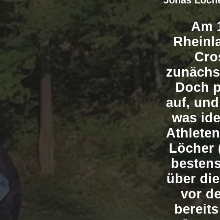
Jonas Löche
Am 1
Rheinla
Cros
zunächs
Doch p
auf, un
was ide
Athleten
Löcher 
bestens
über di
vor d
bereit