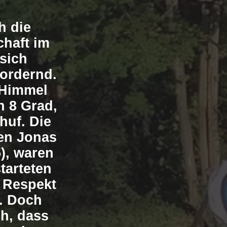
h die
chaft im
 sich
fordernd.
 Himmel
n 8 Grad,
huf. Die
nen Jonas
), waren
tarteten
r Respekt
. Doch
ch, dass