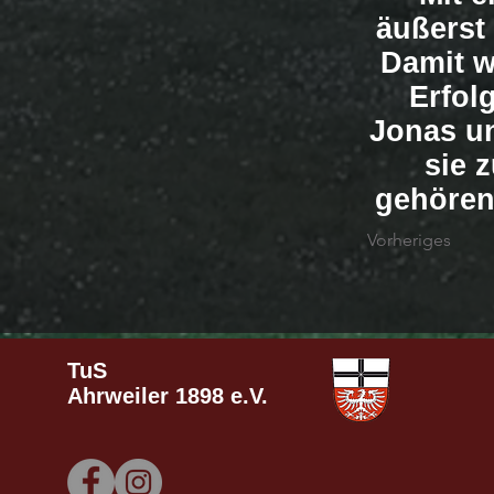
äußerst 
Damit w
Erfol
Jonas un
sie 
gehören 
Vorheriges
TuS
Ahrweiler
1898 e.V.