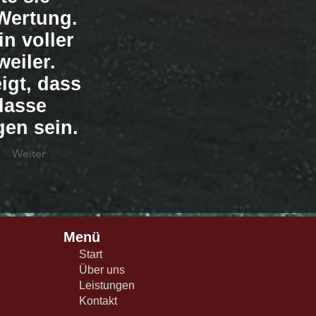
-Wertung.
n voller
weiler.
igt, dass
lasse
gen sein.
Weiter
Menü
Start
Über uns
Leistungen
Kontakt