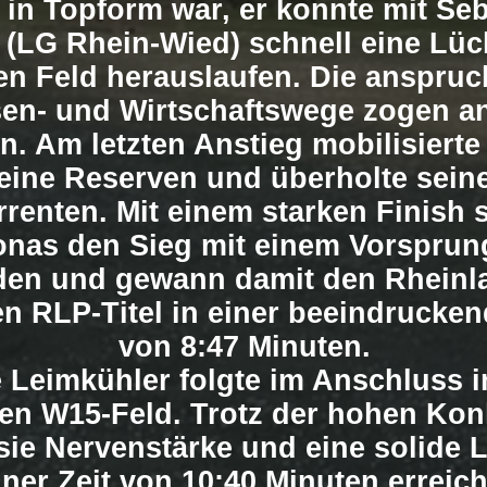
 in Topform war, er konnte mit Se
(LG Rhein-Wied) schnell eine Lü
hen Feld herauslaufen. Die anspruc
en- und Wirtschaftswege zogen a
en. Am letzten Anstieg mobilisiert
eine Reserven und überholte sein
renten. Mit einem starken Finish s
onas den Sieg mit einem Vorsprun
en und gewann damit den Rheinla
n RLP-Titel in einer beeindrucken
von 8:47 Minuten.
 Leimkühler folgte im Anschluss i
ten W15-Feld. Trotz der hohen Ko
sie Nervenstärke und eine solide L
iner Zeit von 10:40 Minuten erreich